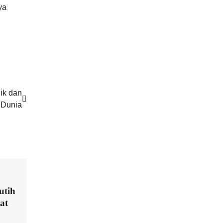
ya
ik dan
 Dunia
utih
at