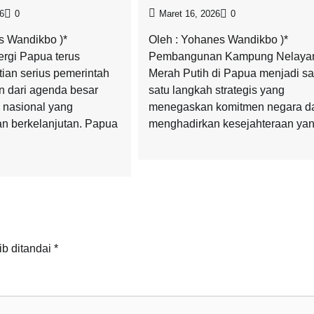
26
0
Maret 16, 2026
0
s Wandikbo )*
Oleh : Yohanes Wandikbo )*
rgi Papua terus
Pembangunan Kampung Nelaya
tian serius pemerintah
Merah Putih di Papua menjadi sa
n dari agenda besar
satu langkah strategis yang
nasional yang
menegaskan komitmen negara d
an berkelanjutan. Papua
menghadirkan kesejahteraan yan
ib ditandai
*