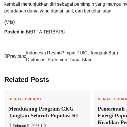
kembali menunjukkan diri sebagai pemimpin yang mampu me
peradaban dunia yang damai, adil, dan berkelanjutan.
(*/rls)
Posted in
BERITA TERBARU
Navigasi
Indonesia Resmi Pimpin PUIC, Tonggak Baru
Previous:
Diplomasi Parlemen Dunia Islam
pos
Related Posts
BERITA TERBARU
BERITA TERBA
Mendukung Program CKG
Pemerintah
Jangkau Seluruh Populasi RI
Energi Papu
Keadilan P
Februari 9, 2026
0