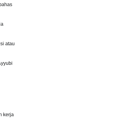
mbahas
ia
si atau
Ayyubi
n kerja