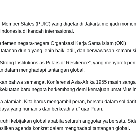
C Member States (PUIC) yang digelar di Jakarta menjadi mome
donesia di kancah internasional.
arlemen negara-negara Organisasi Kerja Sama Islam (OKI)
atanan dunia yang lebih baik, adil, dan berwawasan kemanus
rong Institutions as Pillars of Resilience”, yang menyoroti pen
nan dalam menghadapi tantangan global.
an bahwa semangat Konferensi Asia-Afrika 1955 masih sanga
g kekuatan baru negara berkembang demi kemajuan umat Musli
a alamiah. Kita harus mengambil peran, bersatu dalam solidari
udaya yang humanis dan berkeadilan,” ujar Puan.
ruhi kebijakan global apabila seluruh anggotanya bersatu. Si
asilkan agenda konkret dalam menghadapi tantangan global.