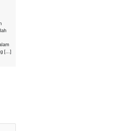
n
lah
alam
g […]