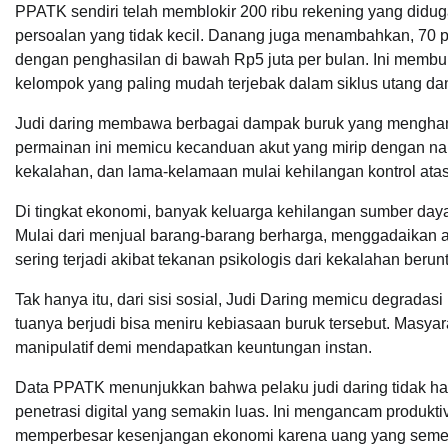
PPATK sendiri telah memblokir 200 ribu rekening yang diduga
persoalan yang tidak kecil. Danang juga menambahkan, 70 p
dengan penghasilan di bawah Rp5 juta per bulan. Ini membu
kelompok yang paling mudah terjebak dalam siklus utang d
Judi daring membawa berbagai dampak buruk yang menghancurk
permainan ini memicu kecanduan akut yang mirip dengan nar
kekalahan, dan lama-kelamaan mulai kehilangan kontrol atas 
Di tingkat ekonomi, banyak keluarga kehilangan sumber daya
Mulai dari menjual barang-barang berharga, menggadaikan as
sering terjadi akibat tekanan psikologis dari kekalahan beru
Tak hanya itu, dari sisi sosial, Judi Daring memicu degradasi
tuanya berjudi bisa meniru kebiasaan buruk tersebut. Masyarak
manipulatif demi mendapatkan keuntungan instan.
Data PPATK menunjukkan bahwa pelaku judi daring tidak ha
penetrasi digital yang semakin luas. Ini mengancam produkt
memperbesar kesenjangan ekonomi karena uang yang semestiny