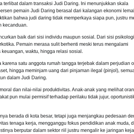
 terlibat dalam transaksi Judi Daring. Ini menunjukkan skala
ersen pemain Judi Daring berasal dari kalangan ekonomi lema
ktikan bahwa judi daring tidak memperkaya siapa pun, justru 
an kecanduan.
an baik dari sisi individu maupun sosial. Dari sisi psikologi
kotika. Pemain merasa sulit berhenti meski terus mengalami
keuangan, waktu, hingga relasi sosial.
 karena satu anggota rumah tangga terjebak dalam perjudian o
et, hingga meminjam uang dari pinjaman ilegal (pinjol), semua
ntun dalam Judi Daring.
 moral dan nilai-nilai produktivitas. Anak-anak yang melihat ora
at pun mulai permisif terhadap perilaku tidak jujur, oportunisti
nya berada di kota besar, tetapi juga menjangkau pedesaan d
ivitas tenaga kerja, mengganggu fokus pendidikan anak muda, 
a berputar dalam sektor riil justru mengalir ke jaringan kej