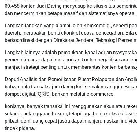
60.458 konten Judi Daring menyusup ke situs-situs pemerinta
dan mencerminkan betapa massif dan sistematisnya operasi ja
Langkah-langkah yang diambil oleh Kemkomdigi, seperti patr
daerah, merupakan bentuk konkret upaya pencegahan. Bila
berkoordinasi dengan Direktorat Jenderal Teknologi Pemeri
Langkah lainnya adalah pembukaan kanal aduan masyarakat me
pemerintah agar dapat melaporkan konten negatif secara le
menjadi strategi penting untuk memberantas konten berbahay
Deputi Analisis dan Pemeriksaan Pusat Pelaporan dan Anal
bahwa pola transaksi judi daring kini semakin canggih. Buk
dompet digital, QRIS, bahkan melalui e-commerce.
Ironisnya, banyak transaksi ini menggunakan akun atau reken
sekadar pelanggaran hukum, tetapi juga bentuk eksploitasi 
pribadi demi uang cepat justru dapat menjerumuskan indivi
tindak pidana.