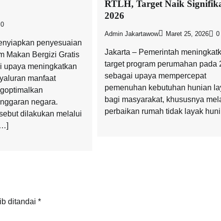
RTLH, Target Naik Signifik
2026
0
Admin Jakartawow
Maret 25, 2026
0
enyiapkan penyesuaian
Jakarta – Pemerintah meningkat
 Makan Bergizi Gratis
target program perumahan pada
i upaya meningkatkan
sebagai upaya mempercepat
nyaluran manfaat
pemenuhan kebutuhan hunian la
goptimalkan
bagi masyarakat, khususnya mela
nggaran negara.
perbaikan rumah tidak layak huni
sebut dilakukan melalui
[…]
ib ditandai
*