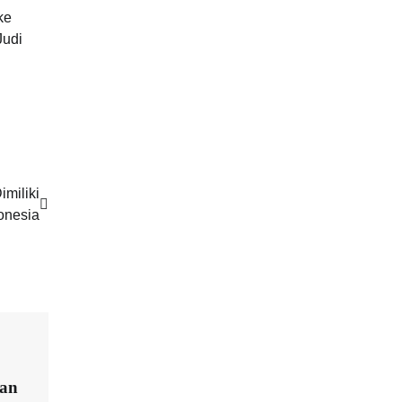
ke
Judi
imiliki
onesia
kan