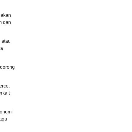
gakan
n dan
n atau
ia
ndorong
erce,
rkait
konomi
jaga