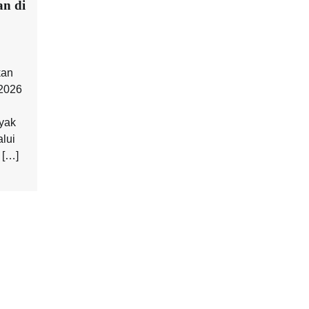
an di
kan
 2026
yak
lui
 […]