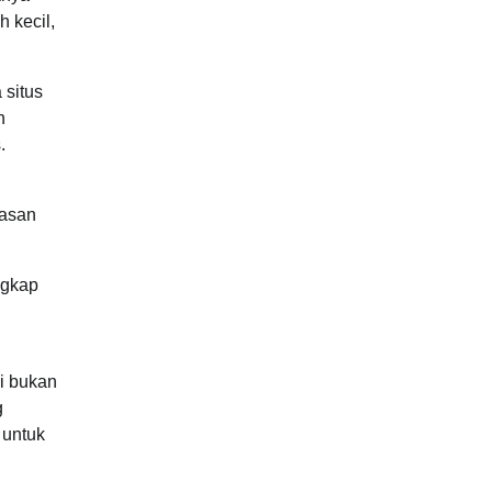
 kecil,
 situs
n
.
wasan
ngkap
,
ni bukan
g
 untuk