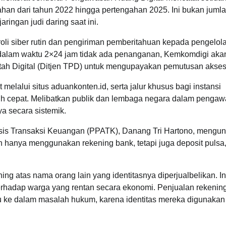
han dari tahun 2022 hingga pertengahan 2025. Ini bukan jumlah
ringan judi daring saat ini.
oli siber rutin dan pengiriman pemberitahuan kepada pengelola
 dalam waktu 2×24 jam tidak ada penanganan, Kemkomdigi aka
ntah Digital (Ditjen TPD) untuk mengupayakan pemutusan akses
lalui situs aduankonten.id, serta jalur khusus bagi instansi
bih cepat. Melibatkan publik dan lembaga negara dalam penga
a secara sistemik.
isis Transaksi Keuangan (PPATK), Danang Tri Hartono, mengu
an hanya menggunakan rekening bank, tetapi juga deposit pulsa
ing atas nama orang lain yang identitasnya diperjualbelikan. I
terhadap warga yang rentan secara ekonomi. Penjualan rekenin
du ke dalam masalah hukum, karena identitas mereka digunakan