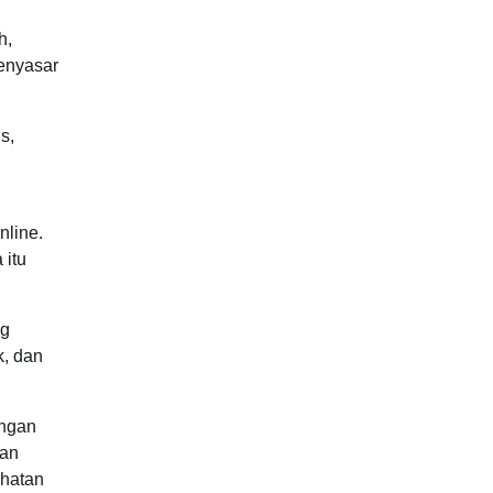
h,
menyasar
s,
nline.
 itu
ng
k, dan
engan
dan
ahatan