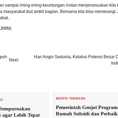
ngan sampai iming-iming keuntungan instan menjerumuskan kita 
ya masyarakat ikut ambil bagian. Bersama kita bisa memerangi 
abat.
(JMIM)
mpuh
Hari Angin Sedunia, Ketahui Potensi Besar D
Next:
Ind
BERITA TERBARU
RU
Pemerintah Genjot Program
 Sempurnakan
Rumah Subsidi dan Perbai
agar Lebih Tepat