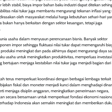
 lebih stabil, biaya impor bahan baku industri dapat ditekan sehin
bilitas nilai tukar juga membantu mengurangi tekanan inflasi yang 
irasakan oleh masyarakat melalui harga kebutuhan sehari-hari ya
a bukan hanya berkaitan dengan sektor keuangan, tetapi juga
.
i dunia usaha dalam menyusun perencanaan bisnis. Banyak sektor
nen impor sehingga fluktuasi nilai tukar dapat memengaruhi bia
a produksi meningkat dan pada akhirnya dapat mengurangi daya sa
laku usaha untuk meningkatkan produktivitas, memperluas investasi,
g bertujuan menjaga kestabilan nilai tukar juga menjadi bagian dar
h terus memperkuat koordinasi dengan berbagai lembaga terkait
kebijakan fiskal dan moneter menjadi kunci dalam menghadapi dina
rti menjaga disiplin anggaran, meningkatkan penerimaan negara,
ukan secara bersamaan untuk memperkuat fondasi ekonomi nasional
or terhadap Indonesia akan semakin meningkat dan memberikan du