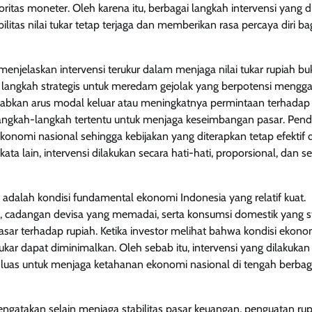
oritas moneter. Oleh karena itu, berbagai langkah intervensi yang d
itas nilai tukar tetap terjaga dan memberikan rasa percaya diri ba
enjelaskan intervensi terukur dalam menjaga nilai tukar rupiah b
 langkah strategis untuk meredam gejolak yang berpotensi mengg
yebabkan arus modal keluar atau meningkatnya permintaan terhada
angkah-langkah tertentu untuk menjaga keseimbangan pasar. Pen
nomi nasional sehingga kebijakan yang diterapkan tetap efektif 
a lain, intervensi dilakukan secara hati-hati, proporsional, dan se
t adalah kondisi fundamental ekonomi Indonesia yang relatif kuat.
li, cadangan devisa yang memadai, serta konsumsi domestik yang s
r terhadap rupiah. Ketika investor melihat bahwa kondisi ekono
ukar dapat diminimalkan. Oleh sebab itu, intervensi yang dilakukan 
bih luas untuk menjaga ketahanan ekonomi nasional di tengah berbag
ngatakan selain menjaga stabilitas pasar keuangan, penguatan rup