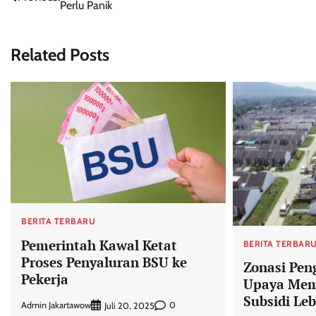
Perlu Panik
pos
Related Posts
BERITA TERBARU
Pemerintah Kawal Ketat
BERITA TERBAR
Proses Penyaluran BSU ke
Zonasi Pen
Pekerja
Upaya Me
Subsidi Leb
Admin Jakartawow
0
Juli 20, 2025