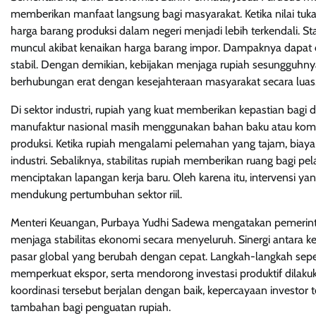
memberikan manfaat langsung bagi masyarakat. Ketika nilai tukar
harga barang produksi dalam negeri menjadi lebih terkendali. Sta
muncul akibat kenaikan harga barang impor. Dampaknya dapat d
stabil. Dengan demikian, kebijakan menjaga rupiah sesungguhny
berhubungan erat dengan kesejahteraan masyarakat secara luas
Di sektor industri, rupiah yang kuat memberikan kepastian bag
manufaktur nasional masih menggunakan bahan baku atau kompo
produksi. Ketika rupiah mengalami pelemahan yang tajam, biay
industri. Sebaliknya, stabilitas rupiah memberikan ruang bagi pe
menciptakan lapangan kerja baru. Oleh karena itu, intervensi yan
mendukung pertumbuhan sektor riil.
Menteri Keuangan, Purbaya Yudhi Sadewa mengatakan pemerinta
menjaga stabilitas ekonomi secara menyeluruh. Sinergi antara 
pasar global yang berubah dengan cepat. Langkah-langkah sepe
memperkuat ekspor, serta mendorong investasi produktif dilak
koordinasi tersebut berjalan dengan baik, kepercayaan invest
tambahan bagi penguatan rupiah.