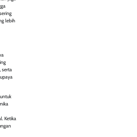
gga
sering
ng lebih
ya
ing
 serta
i upaya
 untuk
mika
. Ketika
kungan