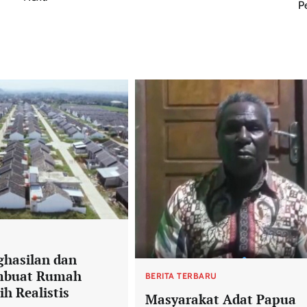
P
U
ghasilan dan
mbuat Rumah
BERITA TERBARU
ih Realistis
Masyarakat Adat Papua