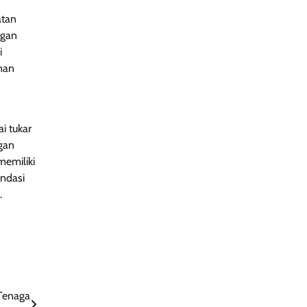
atan
ngan
i
nan
i tukar
gan
memiliki
ondasi
.
Tenaga