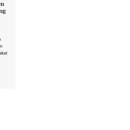
en
ng
n
an
akat