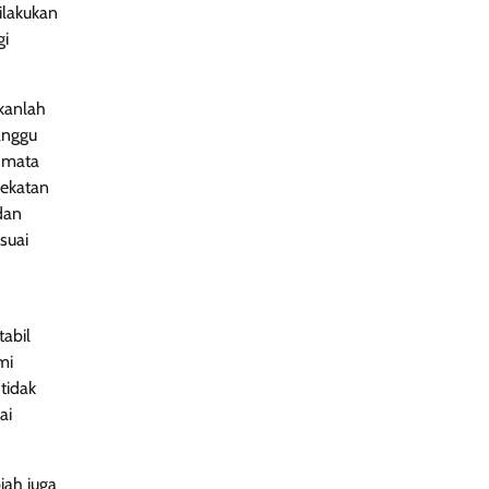
ilakukan
gi
ukanlah
anggu
p mata
dekatan
dan
suai
tabil
mi
tidak
ai
iah juga