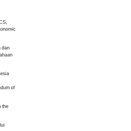
ICS,
conomic
h dan
sahaan
nesia
ndum of
 the
lui