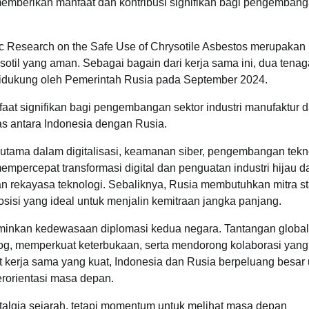
t memberikan manfaat dan kontribusi signifikan bagi pengemban
ic Research on the Safe Use of Chrysotile Asbestos merupakan
otil yang aman. Sebagai bagain dari kerja sama ini, dua tenag
 didukung oleh Pemerintah Rusia pada September 2024.
at signifikan bagi pengembangan sektor industri manufaktur 
as antara Indonesia dengan Rusia.
rutama dalam digitalisasi, keamanan siber, pengembangan tekn
mempercepat transformasi digital dan penguatan industri hijau d
 rekayasa teknologi. Sebaliknya, Rusia membutuhkan mitra st
osisi yang ideal untuk menjalin kemitraan jangka panjang.
rminkan kedewasaan diplomasi kedua negara. Tantangan globa
og, memperkuat keterbukaan, serta mendorong kolaborasi yang
 kerja sama yang kuat, Indonesia dan Rusia berpeluang besar 
erorientasi masa depan.
lgia sejarah, tetapi momentum untuk melihat masa depan