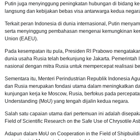
Putin juga menyinggung peningkatan hubungan di bidang ke
langsung dan kebijakan bebas visa antarwarga kedua negar
Terkait peran Indonesia di dunia internasional, Putin meny
serta menyinggung pembahasan mengenai kemungkinan kerj
Union (EAEU).
Pada kesempatan itu pula, Presiden RI Prabowo mengatakan,
dunia usaha Rusia telah berkunjung ke Jakarta. Pemerintah
nasional dengan mitra Rusia untuk mempercepat realisasi ber
Sementara itu, Menteri Perindustrian Republik Indonesia A
dan Rusia merupakan fondasi utama dalam meningkatkan daya 
kunjungan kerja ke Moscow, Rusia, berfokus pada percepa
Understanding (MoU) yang tengah dijalin kedua negara.
Salah satu capaian utama dari pertemuan ini adalah disepak
Field of Scientific Research on the Safe Use of Chrysotile A
Adapun dalam MoU on Cooperation in the Field of Shipbuildin