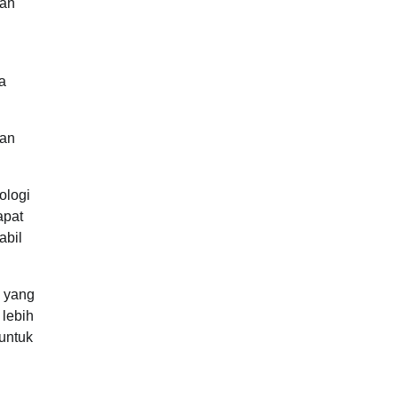
gan
a
dan
ologi
apat
abil
l yang
 lebih
untuk