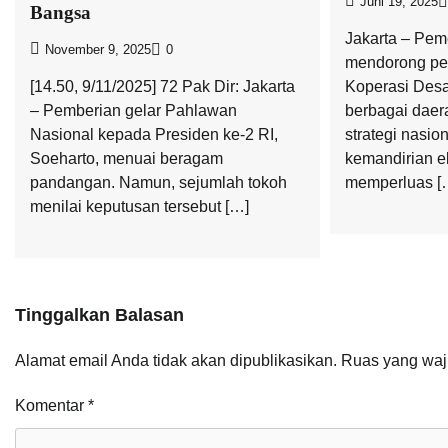
Juni 19, 2025
Bangsa
Jakarta – Peme
November 9, 2025
0
mendorong pe
[14.50, 9/11/2025] 72 Pak Dir: Jakarta
Koperasi Desa
– Pemberian gelar Pahlawan
berbagai daer
Nasional kepada Presiden ke-2 RI,
strategi nasi
Soeharto, menuai beragam
kemandirian e
pandangan. Namun, sejumlah tokoh
memperluas [
menilai keputusan tersebut […]
Tinggalkan Balasan
Alamat email Anda tidak akan dipublikasikan.
Ruas yang waj
Komentar
*