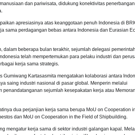
manusiaan dan pariwisata, didukung konektivitas penerbangan
a.
ampaikan apresiasinya atas keanggotaan penuh Indonesia di BR
a sama perdagangan bebas antara Indonesia dan Eurasian E
 dalam beberapa bulan terakhir, sejumlah delegasi pemerinta
 Indonesia telah mempertemukan para pelaku industri dan peru
bagai kerja sama strategis.
gus Gumiwang Kartasasmita mengatakan kolaborasi antara Indo
saing industri nasional di pasar global. Menperin melalui
tan penandatanganan sejumlah kesepakatan kerja atau Memora
atinya dua perjanjian kerja sama berupa MoU on Cooperation in
sbestos dan MoU on Cooperation in the Field of Shipbuilding.
g mengatur kerja sama di sektor industri galangan kapal. Mela