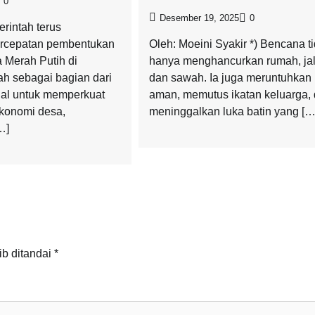
0
Desember 19, 2025
0
rintah terus
rcepatan pembentukan
Oleh: Moeini Syakir *) Bencana t
 Merah Putih di
hanya menghancurkan rumah, jal
ah sebagai bagian dari
dan sawah. Ia juga meruntuhkan 
onal untuk memperkuat
aman, memutus ikatan keluarga,
konomi desa,
meninggalkan luka batin yang […
…]
ib ditandai
*