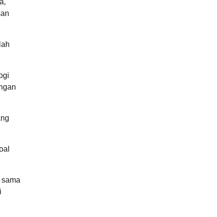
a,
san
lah
ogi
ungan
ang
oal
a sama
i