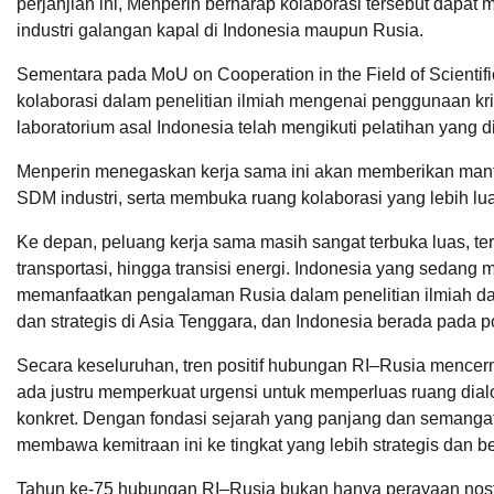
perjanjian ini, Menperin berharap kolaborasi tersebut dapa
industri galangan kapal di Indonesia maupun Rusia.
Sementara pada MoU on Cooperation in the Field of Scientif
kolaborasi dalam penelitian ilmiah mengenai penggunaan kris
laboratorium asal Indonesia telah mengikuti pelatihan yang
Menperin menegaskan kerja sama ini akan memberikan manfa
SDM industri, serta membuka ruang kolaborasi yang lebih lu
Ke depan, peluang kerja sama masih sangat terbuka luas, te
transportasi, hingga transisi energi. Indonesia yang sedang 
memanfaatkan pengalaman Rusia dalam penelitian ilmiah dan
dan strategis di Asia Tenggara, dan Indonesia berada pada p
Secara keseluruhan, tren positif hubungan RI–Rusia mence
ada justru memperkuat urgensi untuk memperluas ruang dial
konkret. Dengan fondasi sejarah yang panjang dan semangat
membawa kemitraan ini ke tingkat yang lebih strategis dan b
Tahun ke-75 hubungan RI–Rusia bukan hanya perayaan nosta