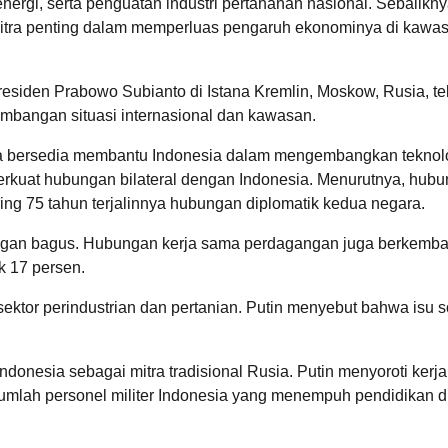
ergi, serta penguatan industri pertahanan nasional. Sebalikny
 mitra penting dalam memperluas pengaruh ekonominya di kawa
residen Prabowo Subianto di Istana Kremlin, Moskow, Rusia, te
embangan situasi internasional dan kawasan.
ia bersedia membantu Indonesia dalam mengembangkan teknol
erkuat hubungan bilateral dengan Indonesia. Menurutnya, hub
ring 75 tahun terjalinnya hubungan diplomatik kedua negara.
engan bagus. Hubungan kerja sama perdagangan juga berkemb
k 17 persen.
tor perindustrian dan pertanian. Putin menyebut bahwa isu s
donesia sebagai mitra tradisional Rusia. Putin menyoroti kerj
ya jumlah personel militer Indonesia yang menempuh pendidikan d