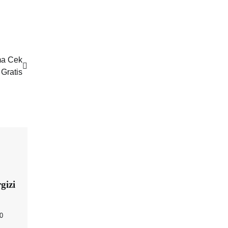
ma Cek
Gratis
gizi
0