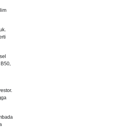
lim
uk.
rti
sel
 B50,
estor.
gga
embada
a