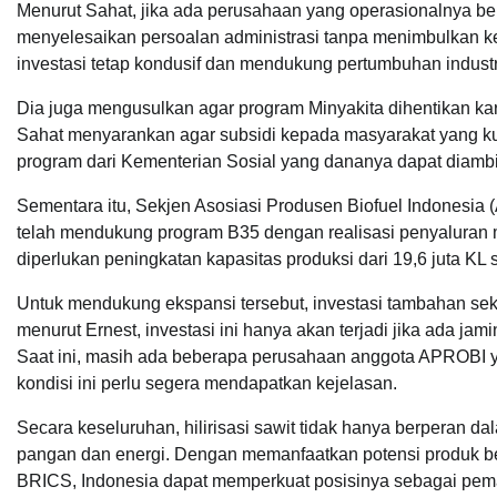
Menurut Sahat, jika ada perusahaan yang operasionalnya b
menyelesaikan persoalan administrasi tanpa menimbulkan ket
investasi tetap kondusif dan mendukung pertumbuhan industri
Dia juga mengusulkan agar program Minyakita dihentikan kar
Sahat menyarankan agar subsidi kepada masyarakat yang kur
program dari Kementerian Sosial yang dananya dapat diambi
Sementara itu, Sekjen Asosiasi Produsen Biofuel Indonesia
telah mendukung program B35 dengan realisasi penyaluran m
diperlukan peningkatan kapasitas produksi dari 19,6 juta KL s
Untuk mendukung ekspansi tersebut, investasi tambahan seki
menurut Ernest, investasi ini hanya akan terjadi jika ada j
Saat ini, masih ada beberapa perusahaan anggota APROBI 
kondisi ini perlu segera mendapatkan kejelasan.
Secara keseluruhan, hilirisasi sawit tidak hanya berperan
pangan dan energi. Dengan memanfaatkan potensi produk ber
BRICS, Indonesia dapat memperkuat posisinya sebagai pemai