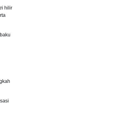
 hilir
rta
 baku
ngkah
isasi