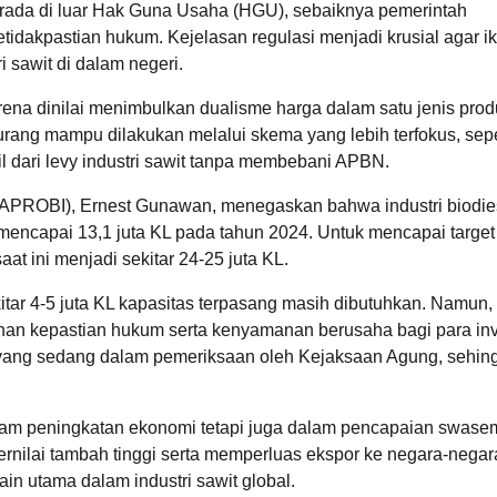
erada di luar Hak Guna Usaha (HGU), sebaiknya pemerintah
idakpastian hukum. Kejelasan regulasi menjadi krusial agar ik
 sawit di dalam negeri.
ena dinilai menimbulkan dualisme harga dalam satu jenis prod
ang mampu dilakukan melalui skema yang lebih terfokus, sepe
l dari levy industri sawit tanpa membebani APBN.
 (APROBI), Ernest Gunawan, menegaskan bahwa industri biodie
encapai 13,1 juta KL pada tahun 2024. Untuk mencapai target
aat ini menjadi sekitar 24-25 juta KL.
tar 4-5 juta KL kapasitas terpasang masih dibutuhkan. Namun,
aminan kepastian hukum serta kenyamanan berusaha bagi para inv
yang sedang dalam pemeriksaan oleh Kejaksaan Agung, sehin
 dalam peningkatan ekonomi tetapi juga dalam pencapaian swas
nilai tambah tinggi serta memperluas ekspor ke negara-negar
n utama dalam industri sawit global.