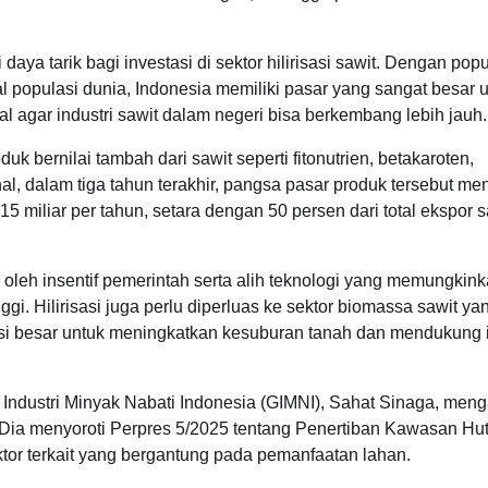
a tarik bagi investasi di sektor hilirisasi sawit. Dengan popu
al populasi dunia, Indonesia memiliki pasar yang sangat besar 
l agar industri sawit dalam negeri bisa berkembang lebih jauh.
bernilai tambah dari sawit seperti fitonutrien, betakaroten,
al, dalam tiga tahun terakhir, pangsa pasar produk tersebut me
 miliar per tahun, setara dengan 50 persen dari total ekspor s
ng oleh insentif pemerintah serta alih teknologi yang memungkin
gi. Hilirisasi juga perlu diperluas ke sektor biomassa sawit ya
nsi besar untuk meningkatkan kesuburan tanah dan mendukung i
Industri Minyak Nabati Indonesia (GIMNI), Sahat Sinaga, men
l. Dia menyoroti Perpres 5/2025 tentang Penertiban Kawasan Hu
tor terkait yang bergantung pada pemanfaatan lahan.