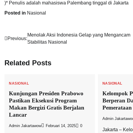
)* Penulis adalah mahasiswa Palembang tinggal di Jakarta
Posted in
Nasional
Navigasi
Menolak Aksi Indonesia Gelap yang Mengancam
Previous:
Stabilitas Nasional
pos
Related Posts
NASIONAL
NASIONAL
Kunjungan Presiden Prabowo
Kelompok P
Pastikan Eksekusi Program
Berperan D
Makan Bergizi Gratis Berjalan
Pemerataan
Lancar
Admin Jakartawo
Admin Jakartawow
Februari 14, 2025
0
Jakarta – Ke