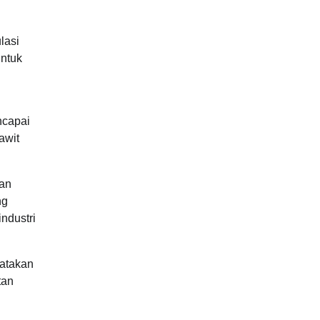
lasi
untuk
ncapai
awit
kan
ng
ndustri
gatakan
tan