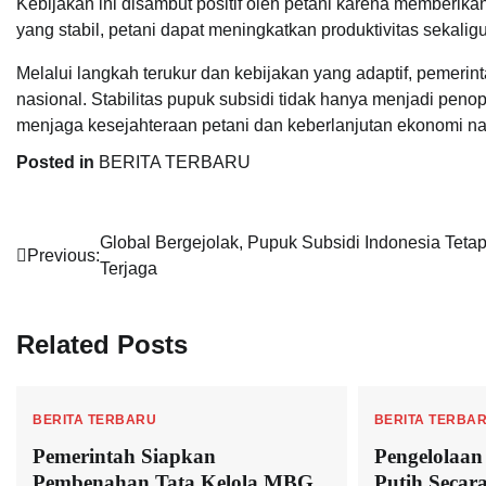
Kebijakan ini disambut positif oleh petani karena memberik
yang stabil, petani dapat meningkatkan produktivitas sekalig
Melalui langkah terukur dan kebijakan yang adaptif, peme
nasional. Stabilitas pupuk subsidi tidak hanya menjadi penop
menjaga kesejahteraan petani dan keberlanjutan ekonomi na
Posted in
BERITA TERBARU
Navigasi
Global Bergejolak, Pupuk Subsidi Indonesia Teta
Previous:
Terjaga
pos
Related Posts
BERITA TERBARU
BERITA TERBA
Pemerintah Siapkan
Pengelolaa
Pembenahan Tata Kelola MBG
Putih Secar