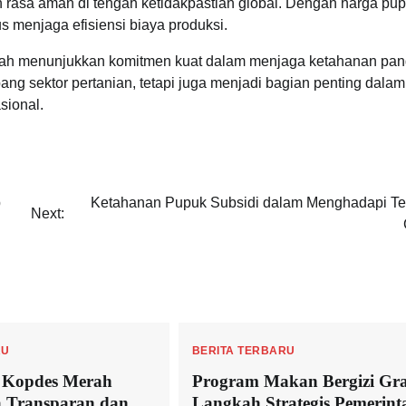
an rasa aman di tengah ketidakpastian global. Dengan harga pu
us menjaga efisiensi biaya produksi.
rintah menunjukkan komitmen kuat dalam menjaga ketahanan pa
ang sektor pertanian, tetapi juga menjadi bagian penting dalam
sional.
p
Ketahanan Pupuk Subsidi dalam Menghadapi T
Next:
RU
BERITA TERBARU
n Kopdes Merah
Program Makan Bergizi Gra
a Transparan dan
Langkah Strategis Pemerint