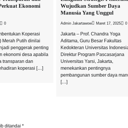
 Perkuat Ekonomi
Wujudkan Sumber Daya
Manusia Yang Unggul
0
Admin Jakartawow
Maret 17, 2025
0
mbentukan Koperasi
Jakarta – Prof. Chandra Yoga
 Merah Putih dinilai
Aditama, Guru Besar Fakultas
njadi penggerak penting
Kedokteran Universitas Indonesi
n ekonomi desa apabila
Direktur Program Pascasarjana
a transparan dan
Universitas Yarsi, Jakarta,
ehadiran koperasi […]
menekankan pentingnya
pembangunan sumber daya man
[…]
ib ditandai
*