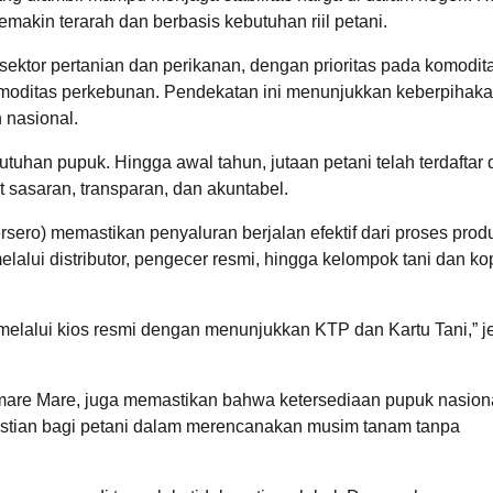
emakin terarah dan berbasis kebutuhan riil petani.
sektor pertanian dan perikanan, dengan prioritas pada komodit
ga komoditas perkebunan. Pendekatan ini menunjukkan keberpihak
 nasional.
butuhan pupuk. Hingga awal tahun, jutaan petani telah terdaftar
 sasaran, transparan, dan akuntabel.
ersero) memastikan penyaluran berjalan efektif dari proses prod
melalui distributor, pengecer resmi, hingga kelompok tani dan ko
melalui kios resmi dengan menunjukkan KTP dan Kartu Tani,” j
are Mare, juga memastikan bahwa ketersediaan pupuk nasiona
pastian bagi petani dalam merencanakan musim tanam tanpa