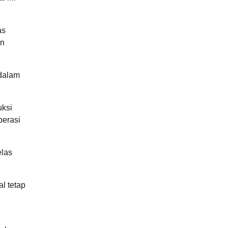
as
an
 dalam
uksi
perasi
elas
l tetap