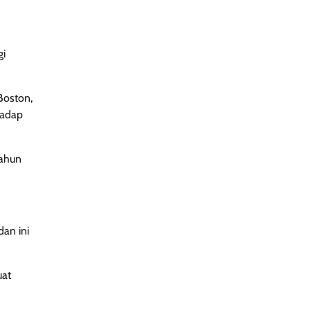
gi
Boston,
hadap
tahun
dan ini
uat