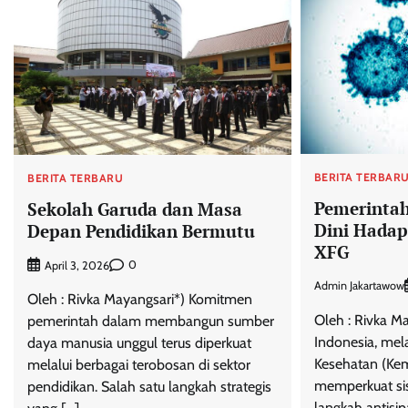
BERITA TERBAR
BERITA TERBARU
Pemerintah
Sekolah Garuda dan Masa
Dini Hadap
Depan Pendidikan Bermutu
XFG
0
April 3, 2026
Admin Jakartawow
Oleh : Rivka Mayangsari*) Komitmen
Oleh : Rivka M
pemerintah dalam membangun sumber
Indonesia, mel
daya manusia unggul terus diperkuat
Kesehatan (Kem
melalui berbagai terobosan di sektor
memperkuat sis
pendidikan. Salah satu langkah strategis
langkah antisi