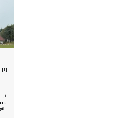
r
 UI
 UI
ini,
gil