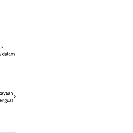
i
ik
da dalam
cayaan
Menguat