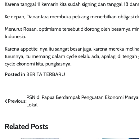
Karena tanggal 11 kemarin kita sudah signing dan tanggal 18 d
Ke depan, Danantara membuka peluang menerbitkan obligasi de
Menurut Rosan, optimisme tersebut didorong oleh besarnya min
Indonesia.
Karena appetite-nya itu sangat besar juga, karena mereka melih
turunnya, itu memang dalam cycle selalu ada, apalagi di tenga
cycle ekonomi kita, pungkasnya.
Posted in
BERITA TERBARU
Navigasi
PSN di Papua Berdampak Penguatan Ekonomi Masya
Previous:
Lokal
pos
Related Posts