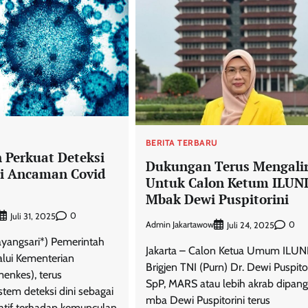
U
BERITA TERBARU
 Perkuat Deteksi
Dukungan Terus Mengali
i Ancaman Covid
Untuk Calon Ketum ILUNI
Mbak Dewi Puspitorini
0
Juli 31, 2025
Admin Jakartawow
0
Juli 24, 2025
ayangsari*) Pemerintah
Jakarta – Calon Ketua Umum ILUNI
alui Kementerian
Brigjen TNI (Purn) Dr. Dewi Puspitor
enkes), terus
SpP, MARS atau lebih akrab dipang
tem deteksi dini sebagai
mba Dewi Puspitorini terus
patif terhadap kemunculan