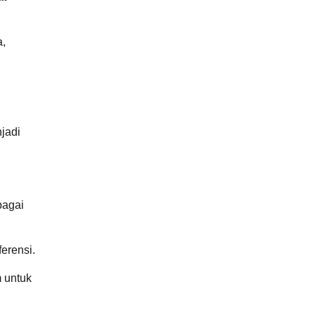
a,
njadi
bagai
erensi.
m untuk