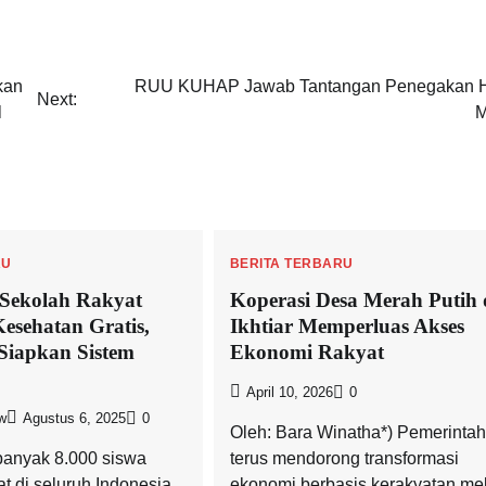
kan
RUU KUHAP Jawab Tantangan Penegakan 
Next:
l
M
RU
BERITA TERBARU
 Sekolah Rakyat
Koperasi Desa Merah Putih
Kesehatan Gratis,
Ikhtiar Memperluas Akses
Siapkan Sistem
Ekonomi Rakyat
April 10, 2026
0
w
Agustus 6, 2025
0
Oleh: Bara Winatha*) Pemerintah
nyak 8.000 siswa
terus mendorong transformasi
t di seluruh Indonesia
ekonomi berbasis kerakyatan mel