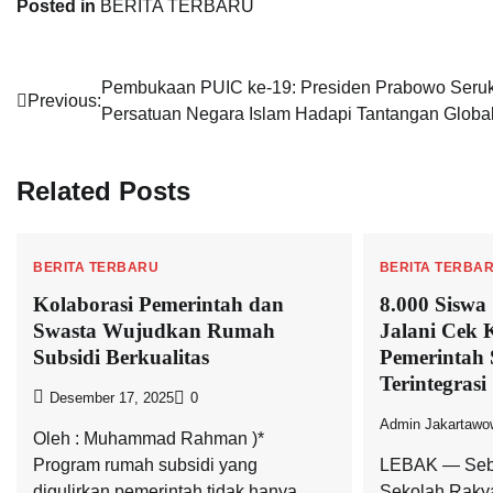
Posted in
BERITA TERBARU
Navigasi
Pembukaan PUIC ke-19: Presiden Prabowo Seru
Previous:
Persatuan Negara Islam Hadapi Tantangan Globa
pos
Related Posts
BERITA TERBARU
BERITA TERBA
Kolaborasi Pemerintah dan
8.000 Siswa
Swasta Wujudkan Rumah
Jalani Cek 
Subsidi Berkualitas
Pemerintah 
Terintegrasi
Desember 17, 2025
0
Admin Jakartawo
Oleh : Muhammad Rahman )*
Program rumah subsidi yang
LEBAK — Seba
digulirkan pemerintah tidak hanya
Sekolah Rakya