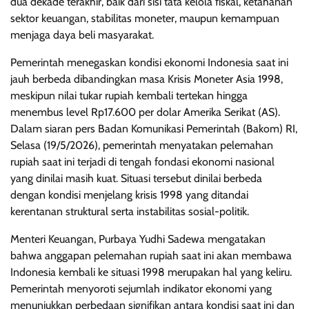
dua dekade terakhir, baik dari sisi tata kelola fiskal, ketahanan
sektor keuangan, stabilitas moneter, maupun kemampuan
menjaga daya beli masyarakat.
Pemerintah menegaskan kondisi ekonomi Indonesia saat ini
jauh berbeda dibandingkan masa Krisis Moneter Asia 1998,
meskipun nilai tukar rupiah kembali tertekan hingga
menembus level Rp17.600 per dolar Amerika Serikat (AS).
Dalam siaran pers Badan Komunikasi Pemerintah (Bakom) RI,
Selasa (19/5/2026), pemerintah menyatakan pelemahan
rupiah saat ini terjadi di tengah fondasi ekonomi nasional
yang dinilai masih kuat. Situasi tersebut dinilai berbeda
dengan kondisi menjelang krisis 1998 yang ditandai
kerentanan struktural serta instabilitas sosial-politik.
Menteri Keuangan, Purbaya Yudhi Sadewa mengatakan
bahwa anggapan pelemahan rupiah saat ini akan membawa
Indonesia kembali ke situasi 1998 merupakan hal yang keliru.
Pemerintah menyoroti sejumlah indikator ekonomi yang
menunjukkan perbedaan signifikan antara kondisi saat ini dan