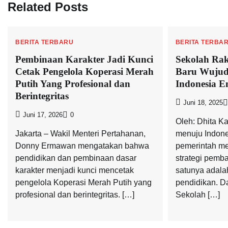
Related Posts
BERITA TERBARU
BERITA TERBA
Pembinaan Karakter Jadi Kunci
Sekolah Ra
Cetak Pengelola Koperasi Merah
Baru Wujud
Putih Yang Profesional dan
Indonesia E
Berintegritas
Juni 18, 2025
Juni 17, 2026
0
Oleh: Dhita Ka
Jakarta – Wakil Menteri Pertahanan,
menuju Indon
Donny Ermawan mengatakan bahwa
pemerintah m
pendidikan dan pembinaan dasar
strategi pemb
karakter menjadi kunci mencetak
satunya adala
pengelola Koperasi Merah Putih yang
pendidikan. Da
profesional dan berintegritas. […]
Sekolah […]