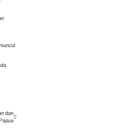
an
, muncul
ada
an dan
i Papua