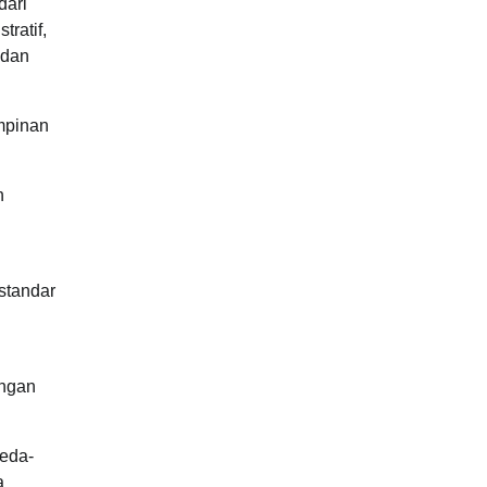
dari
ratif,
 dan
mpinan
n
standar
ungan
beda-
a