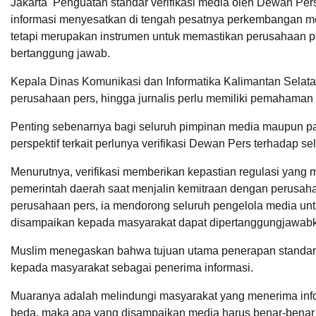
Jakarta  Penguatan standar verifikasi media oleh Dewan Per
informasi menyesatkan di tengah pesatnya perkembangan media
tetapi merupakan instrumen untuk memastikan perusahaan pers
bertanggung jawab.
Kepala Dinas Komunikasi dan Informatika Kalimantan Selat
perusahaan pers, hingga jurnalis perlu memiliki pemahaman
Penting sebenarnya bagi seluruh pimpinan media maupun pa
perspektif terkait perlunya verifikasi Dewan Pers terhadap sel
Menurutnya, verifikasi memberikan kepastian regulasi yang
pemerintah daerah saat menjalin kemitraan dengan perusa
perusahaan pers, ia mendorong seluruh pengelola media unt
disampaikan kepada masyarakat dapat dipertanggungjawab
Muslim menegaskan bahwa tujuan utama penerapan standar ve
kepada masyarakat sebagai penerima informasi.
Muaranya adalah melindungi masyarakat yang menerima info
beda, maka apa yang disampaikan media harus benar-benar 