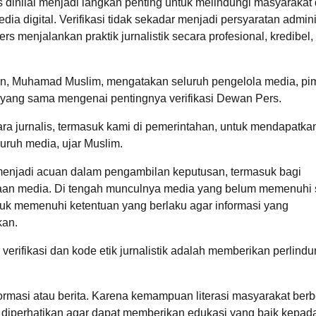
s dinilai menjadi langkah penting untuk melindungi masyarakat 
 digital. Verifikasi tidak sekadar menjadi persyaratan administ
 menjalankan praktik jurnalistik secara profesional, kredibel,
an, Muhamad Muslim, mengatakan seluruh pengelola media, pi
 yang sama mengenai pentingnya verifikasi Dewan Pers.
ra jurnalis, termasuk kami di pemerintahan, untuk mendapatka
uruh media, ujar Muslim.
 menjadi acuan dalam pengambilan keputusan, termasuk bagi
haan media. Di tengah munculnya media yang belum memenuhi 
uk memenuhi ketentuan yang berlaku agar informasi yang
kan.
rifikasi dan kode etik jurnalistik adalah memberikan perlind
rmasi atau berita. Karena kemampuan literasi masyarakat ber
diperhatikan agar dapat memberikan edukasi yang baik kepad