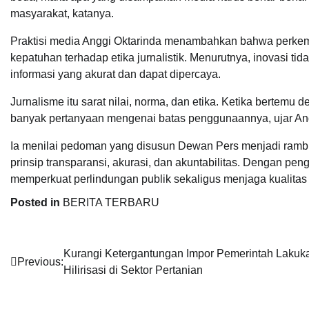
masyarakat, katanya.
Praktisi media Anggi Oktarinda menambahkan bahwa perkemb
kepatuhan terhadap etika jurnalistik. Menurutnya, inovasi 
informasi yang akurat dan dapat dipercaya.
Jurnalisme itu sarat nilai, norma, dan etika. Ketika bertem
banyak pertanyaan mengenai batas penggunaannya, ujar An
Ia menilai pedoman yang disusun Dewan Pers menjadi rambu 
prinsip transparansi, akurasi, dan akuntabilitas. Dengan pen
memperkuat perlindungan publik sekaligus menjaga kualitas 
Posted in
BERITA TERBARU
Navigasi
Kurangi Ketergantungan Impor Pemerintah Lakuk
Previous:
Hilirisasi di Sektor Pertanian
pos