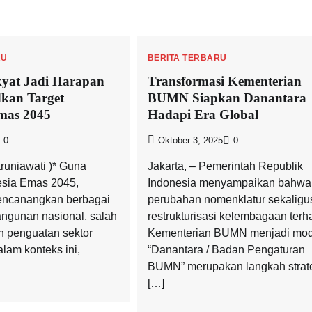
RU
BERITA TERBARU
kyat Jadi Harapan
Transformasi Kementerian
kan Target
BUMN Siapkan Danantara
mas 2045
Hadapi Era Global
0
Oktober 3, 2025
0
runiawati )* Guna
Jakarta, – Pemerintah Republik
esia Emas 2045,
Indonesia menyampaikan bahwa
encanangkan berbagai
perubahan nomenklatur sekaligu
angunan nasional, salah
restrukturisasi kelembagaan ter
h penguatan sektor
Kementerian BUMN menjadi mod
lam konteks ini,
“Danantara / Badan Pengaturan
BUMN” merupakan langkah strat
[…]