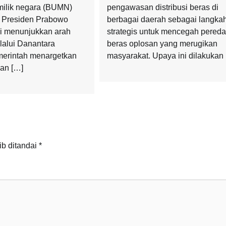
milik negara (BUMN)
pengawasan distribusi beras di
g Presiden Prabowo
berbagai daerah sebagai langka
i menunjukkan arah
strategis untuk mencegah pered
lalui Danantara
beras oplosan yang merugikan
merintah menargetkan
masyarakat. Upaya ini dilakukan
an […]
ib ditandai
*