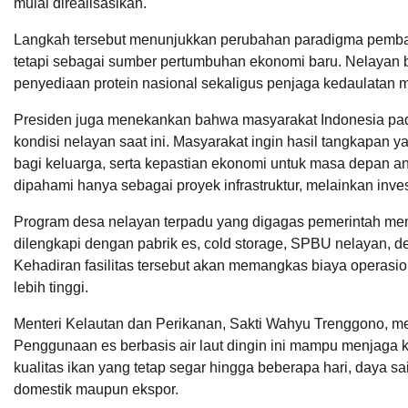
mulai direalisasikan.
Langkah tersebut menunjukkan perubahan paradigma pembang
tetapi sebagai sumber pertumbuhan ekonomi baru. Nelayan b
penyediaan protein nasional sekaligus penjaga kedaulatan m
Presiden juga menekankan bahwa masyarakat Indonesia pad
kondisi nelayan saat ini. Masyarakat ingin hasil tangkapan 
bagi keluarga, serta kepastian ekonomi untuk masa depan a
dipahami hanya sebagai proyek infrastruktur, melainkan invest
Program desa nelayan terpadu yang digagas pemerintah memi
dilengkapi dengan pabrik es, cold storage, SPBU nelayan, d
Kehadiran fasilitas tersebut akan memangkas biaya operasiona
lebih tinggi.
Menteri Kelautan dan Perikanan, Sakti Wahyu Trenggono, men
Penggunaan es berbasis air laut dingin ini mampu menjaga k
kualitas ikan yang tetap segar hingga beberapa hari, daya s
domestik maupun ekspor.