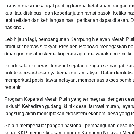
Transformasi ini sangat penting karena ketahanan pangan mo
kualitas, distribusi, dan keberlanjutan rantai pasok. Ketika 
lebih efisien dan kehilangan hasil perikanan dapat ditekan. 
nasional.
Lebih jauh lagi, pembangunan Kampung Nelayan Merah Puti
produktif berbasis rakyat. Presiden Prabowo menegaskan bah
dibangun melalui skema koperasi agar masyarakat memiliki
Pendekatan koperasi tersebut sejalan dengan semangat P
untuk sebesar-besarnya kemakmuran rakyat. Dalam konteks d
memperkuat posisi tawar nelayan, memperluas akses pembi
rentenir.
Program Koperasi Merah Putih yang terintegrasi dengan d
inklusif. Kehadiran gudang, klinik desa, farmasi murah, laya
langsung akan menciptakan ekosistem ekonomi desa yang leb
Selain memperkuat pangan nasional, pembangunan desa nel
kerja. KKP memperkirakan program Kampung Nelayan Merah 