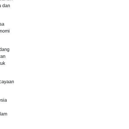
u dan
esa
onomi
idang
yan
tuk
rcayaan
esia
alam