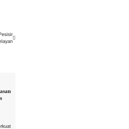
esisir
elayan
wasan
s
rkuat