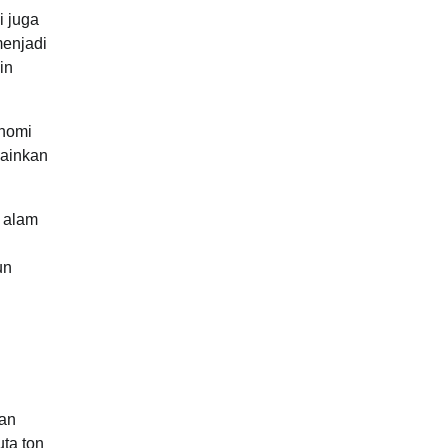
i juga
menjadi
in
onomi
lainkan
 alam
un
gan
ta ton