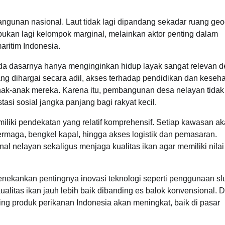
unan nasional. Laut tidak lagi dipandang sekadar ruang geog
ukan lagi kelompok marginal, melainkan aktor penting dalam
aritim Indonesia.
a dasarnya hanya menginginkan hidup layak sangat relevan 
yang dihargai secara adil, akses terhadap pendidikan dan keseh
nak-anak mereka. Karena itu, pembangunan desa nelayan tidak
asi sosial jangka panjang bagi rakyat kecil.
liki pendekatan yang relatif komprehensif. Setiap kawasan a
ermaga, bengkel kapal, hingga akses logistik dan pemasaran.
l nelayan sekaligus menjaga kualitas ikan agar memiliki nilai 
ekankan pentingnya inovasi teknologi seperti penggunaan slur
ualitas ikan jauh lebih baik dibanding es balok konvensional.
aing produk perikanan Indonesia akan meningkat, baik di pasar