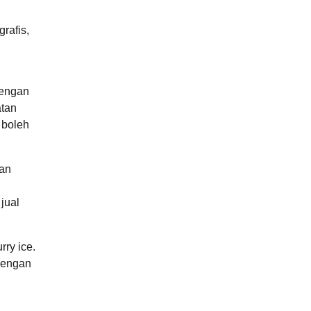
rafis,
dengan
atan
 boleh
kan
jual
ry ice.
 Dengan