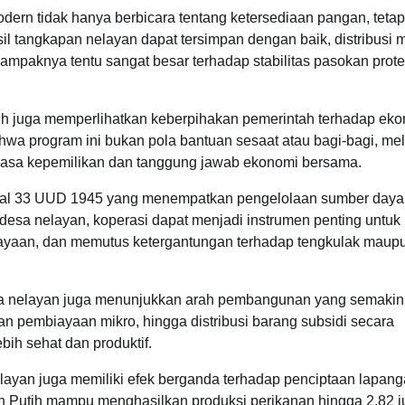
dern tidak hanya berbicara tentang ketersediaan pangan, tetap
hasil tangkapan nelayan dapat tersimpan dengan baik, distribusi 
Dampaknya tentu sangat besar terhadap stabilitas pasokan prote
h juga memperlihatkan keberpihakan pemerintah terhadap ek
wa program ini bukan pola bantuan sesaat atau bagi-bagi, me
 rasa kepemilikan dan tanggung jawab ekonomi bersama.
asal 33 UUD 1945 yang menempatkan pengelolaan sumber daya
esa nelayan, koperasi dapat menjadi instrumen penting untuk
ayaan, dan memutus ketergantungan terhadap tengkulak maup
esa nelayan juga menunjukkan arah pembangunan yang semakin
nan pembiayaan mikro, hingga distribusi barang subsidi secara
ih sehat dan produktif.
ayan juga memiliki efek berganda terhadap penciptaan lapan
Putih mampu menghasilkan produksi perikanan hingga 2,82 ju