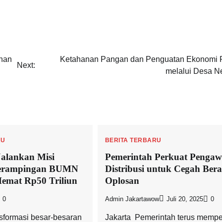
nan
Ketahanan Pangan dan Penguatan Ekonomi P
Next:
melalui Desa N
RU
BERITA TERBARU
alankan Misi
Pemerintah Perkuat Penga
Perampingan BUMN
Distribusi untuk Cegah Bera
Hemat Rp50 Triliun
Oplosan
0
Admin Jakartawow
Juli 20, 2025
0
nsformasi besar-besaran
Jakarta  Pemerintah terus mempe