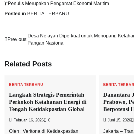
)*Penulis Merupakan Pengamat Ekonomi Maritim
Posted in
BERITA TERBARU
Navigasi
Desa Nelayan Diperkuat untuk Menopang Ketaha
Previous:
Pangan Nasional
pos
Related Posts
BERITA TERBARU
BERITA TERBA
Langkah Strategis Pemerintah
Danantara J
Perkokoh Ketahanan Energi di
Prabowo, 
Tengah Ketidakpastian Global
Berpotensi 
Februari 16, 2026
0
Juni 15, 2026
Oleh : Veritonaldi Ketidakpastian
Jakarta – Tra