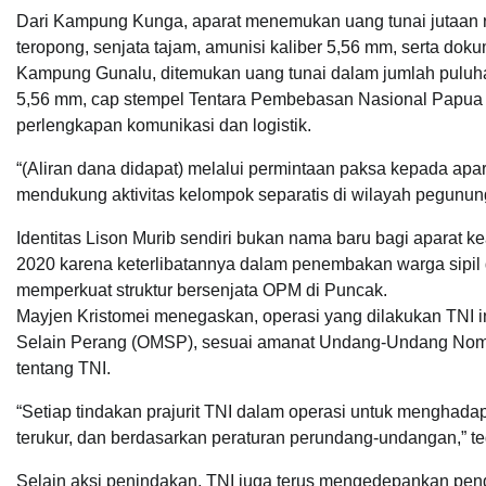
Dari Kampung Kunga, aparat menemukan uang tunai jutaan rup
teropong, senjata tajam, amunisi kaliber 5,56 mm, serta dok
Kampung Gunalu, ditemukan uang tunai dalam jumlah puluhan
5,56 mm, cap stempel Tentara Pembebasan Nasional Papua 
perlengkapan komunikasi dan logistik.
“(Aliran dana didapat) melalui permintaan paksa kepada a
mendukung aktivitas kelompok separatis di wilayah pegunun
Identitas Lison Murib sendiri bukan nama baru bagi aparat k
2020 karena keterlibatannya dalam penembakan warga sipil
memperkuat struktur bersenjata OPM di Puncak.
Mayjen Kristomei menegaskan, operasi yang dilakukan TNI i
Selain Perang (OMSP), sesuai amanat Undang-Undang Nomo
tentang TNI.
“Setiap tindakan prajurit TNI dalam operasi untuk menghadap
terukur, dan berdasarkan peraturan perundang-undangan,” t
Selain aksi penindakan, TNI juga terus mengedepankan pen