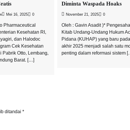
ratis
Diminta Waspada Hoaks
w
Mei 16, 2025
0
November 21, 2025
0
o Pharmaceutical
Oleh : Gavin Asadit )* Pengesah
nterian Kesehatan RI,
Kitab Undang-Undang Hukum Ac
agiri, dan Halodoc
Pidana (KUHAP) yang baru pad
ogram Cek Kesehatan
akhir 2025 menjadi salah satu 
i Pabrik Otto, Lembang,
penting dalam reformasi sistem [
dung Barat. […]
ib ditandai
*