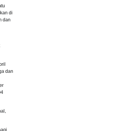
atu
kan di
m dan
k
ril
ga dan
er
04
al,
bagi