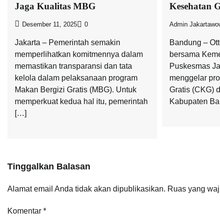
Jaga Kualitas MBG
Kesehatan G
Desember 11, 2025
0
Admin Jakartawo
Jakarta – Pemerintah semakin
Bandung – Ott
memperlihatkan komitmennya dalam
bersama Keme
memastikan transparansi dan tata
Puskesmas Jay
kelola dalam pelaksanaan program
menggelar pr
Makan Bergizi Gratis (MBG). Untuk
Gratis (CKG) d
memperkuat kedua hal itu, pemerintah
Kabupaten Ban
[…]
Tinggalkan Balasan
Alamat email Anda tidak akan dipublikasikan.
Ruas yang waj
Komentar
*