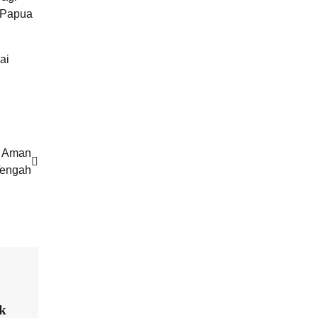
 Papua
ai
a Aman
Tengah
ik