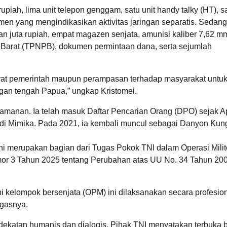
iah, lima unit telepon genggam, satu unit handy talky (HT), s
umen yang mengindikasikan aktivitas jaringan separatis. Sedang
 juta rupiah, empat magazen senjata, amunisi kaliber 7,62 m
Barat (TPNPB), dokumen permintaan dana, serta sejumlah
parat pemerintah maupun perampasan terhadap masyarakat untu
gan tengah Papua,” ungkap Kristomei.
eamanan. Ia telah masuk Daftar Pencarian Orang (DPO) sejak Ap
 di Mimika. Pada 2021, ia kembali muncul sebagai Danyon Kun
ni merupakan bagian dari Tugas Pokok TNI dalam Operasi Milit
r 3 Tahun 2025 tentang Perubahan atas UU No. 34 Tahun 20
i kelompok bersenjata (OPM) ini dilaksanakan secara profesion
egasnya.
dekatan humanis dan dialogis. Pihak TNI menyatakan terbuka 