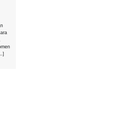
an
ara
a
momen
…]