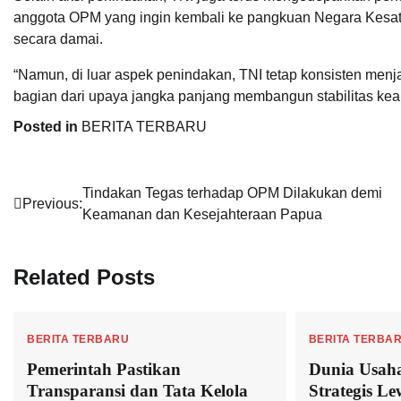
anggota OPM yang ingin kembali ke pangkuan Negara Kesat
secara damai.
“Namun, di luar aspek penindakan, TNI tetap konsisten menja
bagian dari upaya jangka panjang membangun stabilitas keam
Posted in
BERITA TERBARU
Navigasi
Tindakan Tegas terhadap OPM Dilakukan demi
Previous:
Keamanan dan Kesejahteraan Papua
pos
Related Posts
BERITA TERBARU
BERITA TERBA
Pemerintah Pastikan
Dunia Usah
Transparansi dan Tata Kelola
Strategis L