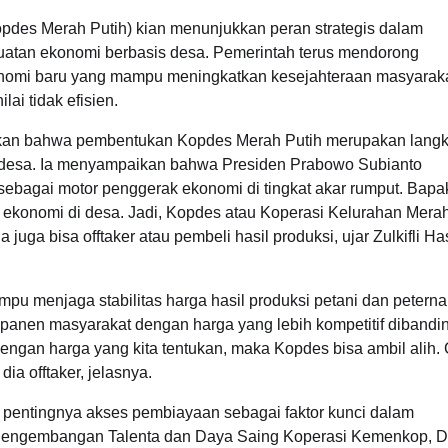
opdes Merah Putih) kian menunjukkan peran strategis dalam
uatan ekonomi berbasis desa. Pemerintah terus mendorong
konomi baru yang mampu meningkatkan kesejahteraan masyarak
ai tidak efisien.
askan bahwa pembentukan Kopdes Merah Putih merupakan lang
 desa. Ia menyampaikan bahwa Presiden Prabowo Subianto
ebagai motor penggerak ekonomi di tingkat akar rumput. Bapa
ekonomi di desa. Jadi, Kopdes atau Koperasi Kelurahan Merah
 juga bisa offtaker atau pembeli hasil produksi, ujar Zulkifli H
mpu menjaga stabilitas harga hasil produksi petani dan peterna
panen masyarakat dengan harga yang lebih kompetitif dibandi
 dengan harga yang kita tentukan, maka Kopdes bisa ambil alih.
ia offtaker, jelasnya.
 pentingnya akses pembiayaan sebagai faktor kunci dalam
 Pengembangan Talenta dan Daya Saing Koperasi Kemenkop, D