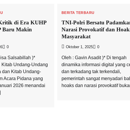
RU
BERITA TERBARU
Kritik di Era KUHP
TNI-Polri Bersatu Padamka
 Baru Makin
Narasi Provokatif dan Hoak
Masyarakat
26
0
Oktober 1, 2025
0
isa Salsabillah )*
Oleh : Gavin Asadit )* Di tengah
 Kitab Undang-Undang
dinamika informasi digital yang c
 dan Kitab Undang-
dan terkadang tak terkendali,
 Acara Pidana yang
pemerintah sangat menyadari b
Januari 2026 menandai
hoaks dan narasi provokatif buka
]