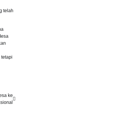
g telah
na
desa
kan
tetapi
esa ke
sional