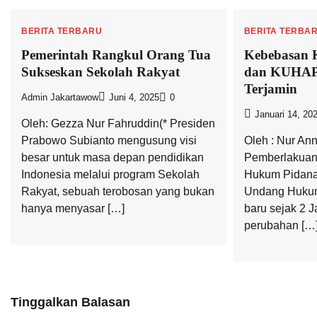
BERITA TERBARU
BERITA TERBA
Pemerintah Rangkul Orang Tua
Kebebasan 
Sukseskan Sekolah Rakyat
dan KUHAP
Terjamin
Admin Jakartawow
Juni 4, 2025
0
Januari 14, 20
Oleh: Gezza Nur Fahruddin(* Presiden
Prabowo Subianto mengusung visi
Oleh : Nur Ann
besar untuk masa depan pendidikan
Pemberlakuan
Indonesia melalui program Sekolah
Hukum Pidana
Rakyat, sebuah terobosan yang bukan
Undang Hukum
hanya menyasar […]
baru sejak 2 
perubahan […
Tinggalkan Balasan