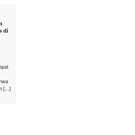
n
s di
epat
ahwa
n […]